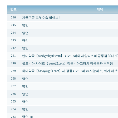
번호
제목
자궁근종 로봇수술 알아보기
246
명언
245
명언
244
명언
243
명언
242
캔디약국【candyyakguk.com】 비아그라와 시알리스의 공통점 30대 4
241
골드비아 사이트【 zozo22.com】정품비아그라의 적응증과 부작용
240
하나약국【hanayakguk.com】제 정품비아그라 vs 시알리스, 뭐가 더 
239
명언
238
명언
237
명언
236
명언
235
명언
234
명언
233
[1]