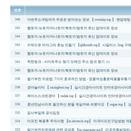
번호
이번주소개팅여자 무료로 받아보는 정보 【 evenday.top 】 랜덤채
346
웹토끼-뉴토끼/마나토끼/북토끼/밤토끼 최신 업데이트 정보
345
웹토끼-뉴토끼/마나토끼/북토끼/밤토끼 최신 업데이트 정보
344
수박으로 비아그라 효능 만들기 【qldkrmfk.top】 시알리스 5mg
343
웹토끼-뉴토끼/마나토끼/북토끼/밤토끼 최신 업데이트 정보
342
착한링크 - 사이트주소 찾기 도메인 주소 링크 찾기
341
[1]
웹토끼-뉴토끼/마나토끼/북토끼/밤토끼 최신 업데이트 정보
340
발기부전 치료법: 7가지 효과적인 방법 - 정품여성흥분제꽃물유통
339
경마놀이터 【 racingbest.top 】 실시간경마사이트 인터넷경마사이
338
에이스스크린경마 【 rudak.top 】 실시간경마사이트 인터넷경마사
337
중년만남사이트 필요하신 분들 계실까봐 퍼왔어요 【 sogae.top 】
336
집사부일체 공식입장
335
미프진 복용후 주의사항 【m.alvmwls.top】 미국미프진구입방법
334
발기부전치료제에 관한 궁금증 【m.viagrasite.top】 미국정품씨­
333