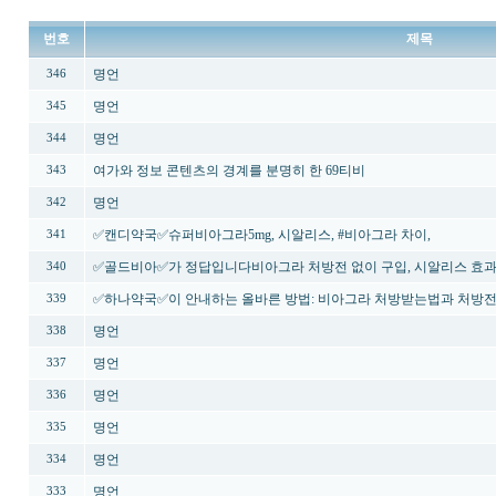
번호
제목
명언
346
명언
345
명언
344
여가와 정보 콘텐츠의 경계를 분명히 한 69티비
343
명언
342
✅캔디약국✅슈퍼비아그라5mg, 시알리스, #비아그라 차이,
341
✅골드비아✅가 정답입니다비아그라 처방전 없이 구입, 시알리스 효과
340
✅하나약국✅이 안내하는 올바른 방법: 비아그라 처방받는법과 처방
339
명언
338
명언
337
명언
336
명언
335
명언
334
명언
333