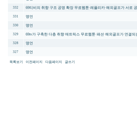
69티비의 취향 구조 공명 확장 무료웹툰·레플리카·해외골프가 서로 
332
명언
331
명언
330
69tv가 구축한 다층 취향 매트릭스 무료웹툰·패션·해외골프가 연결되
329
명언
328
명언
327
목록보기
이전페이지
다음페이지
글쓰기