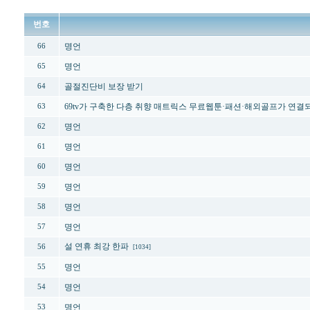
번호
명언
66
명언
65
골절진단비 보장 받기
64
69tv가 구축한 다층 취향 매트릭스 무료웹툰·패션·해외골프가 연결
63
명언
62
명언
61
명언
60
명언
59
명언
58
명언
57
설 연휴 최강 한파
56
[1034]
명언
55
명언
54
명언
53