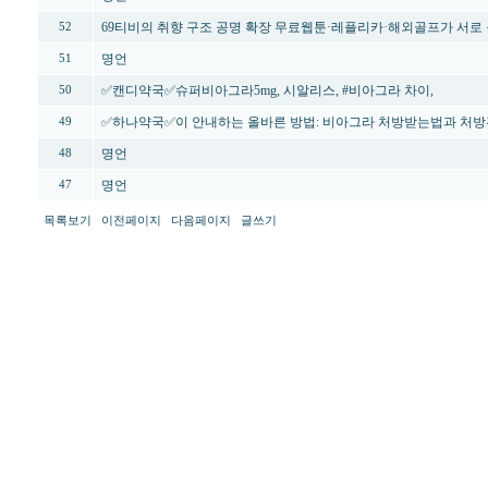
69티비의 취향 구조 공명 확장 무료웹툰·레플리카·해외골프가 서로
52
명언
51
✅캔디약국✅슈퍼비아그라5mg, 시알리스, #비아그라 차이,
50
✅하나약국✅이 안내하는 올바른 방법: 비아그라 처방받는법과 처
49
명언
48
명언
47
목록보기
이전페이지
다음페이지
글쓰기