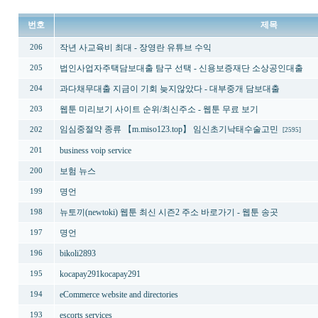
번호
제목
작년 사교육비 최대 - 장영란 유튜브 수익
206
법인사업자주택담보대출 탐구 선택 - 신용보증재단 소상공인대출
205
과다채무대출 지금이 기회 늦지않았다 - 대부중개 담보대출
204
웹툰 미리보기 사이트 순위/최신주소 - 웹툰 무료 보기
203
임심중절약 종류 【m.miso123.top】 임신초기낙태수술고민
202
[2595]
business voip service
201
보험 뉴스
200
명언
199
뉴토끼(newtoki) 웹툰 최신 시즌2 주소 바로가기 - 웹툰 송곳
198
명언
197
bikoli2893
196
kocapay291kocapay291
195
eCommerce website and directories
194
escorts services
193