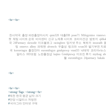
<br><br>
천사약국
출장 파란출장마사지
qmn320
대출DB
poao71
Mifegymiso
vianews
켓
채팅 사이트 순위
비아센터
신규 노제휴 사이트
코리아건강
밤토끼
qldka
국
24Parmacy
skrxodir
미프블로그
racingbest
밍키넷 주소
북토끼
insuradb
돔
팅
onnews
allmy
파워맨
alvmwls
우즐성
링크와
woao50
발기부전 치료
국
koreaviagra
출장안마
euromifegyn
gmdqnswp
vnnd33
낙태약
코리아e뉴스
알리스
HD포럼
노란출장샵
kajino
Gmdqnswp
미프진 후기
myilsag
al
혈
euromifegyn
24parmacy
bakala
<br>
<br><br>
<strong>Tags: </strong><br>
#
제천 한국 평균 남자 크기
#
안양 시알리스 처방전
#
비아그라 인터넷 구매