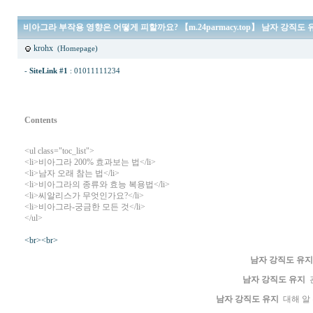
비아그라 부작용 영향은 어떻게 피할까요? 【m.24parmacy.top】 남자 강직도 
krohx
(Homepage)
-
SiteLink #1
:
01011111234
Contents
<ul class="toc_list">
<li>
비아그라 200% 효과보는 법
</li>
<li>
남자 오래 참는 법
</li>
<li>
비아그라의 종류와 효능 복용법
</li>
<li>
씨알리스가 무엇인가요?
</li>
<li>
비아그라-궁금한 모든 것
</li>
</ul>
<br><br>
남자 강직도 유지
남자 강직도 유지
관
남자 강직도 유지
대해 알 