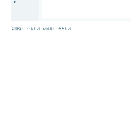
-
▼
프
리
드
라
이
프
답글달기
수정하기
삭제하기
추천하기
장
례
서
비
스
<br>
현
대
해
상
태
아
-
현
대
해
상
태
아
<br>
라