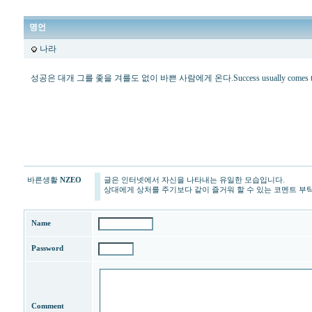
명언
나라
성공은 대개 그를 좇을 겨를도 없이 바쁜 사람에게 온다.Success usually comes to those who
프
리
드
-
프
리
드
<br>
바른생활
NZEO
글은 인터넷에서 자신을 나타내는 유일한 모습입니다.
프
상대에게 상처를 주기보다 같이 즐거워 할 수 있는 코멘트 부
리
드
라
Name
이
프
Password
장
례
서
비
스
Comment