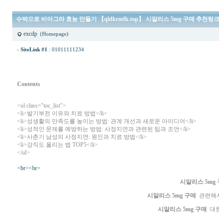
수박으로 비아그라 효능 만들기 【qldkrmfk.top】 시알리스 5mg 구매 추천
excdp
(Homepage)
-
SiteLink #1
:
01011111234
Contents
<ul class="toc_list">
<li>
발기부전 이유와 치료 방법
</li>
<li>
성생활의 만족도를 높이는 방법: 관계 개선과 새로운 아이디어
</li>
<li>
성적인 문제를 예방하는 방법: 사정지연과 관련된 팁과 조언
</li>
<li>
사춘기 남성의 사정지연: 원인과 치료 방법
</li>
<li>
강직도 올리는 법 TOP5
</li>
</ul>
<br><br>
시알리스 5mg
시알리스 5mg 구매
관련해서
시알리스 5mg 구매
대한