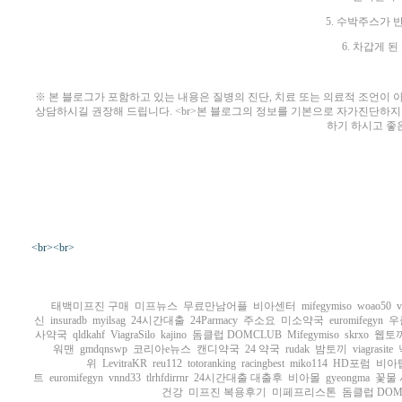
5. 수박주스가 
6. 차갑게 된
※ 본 블로그가 포함하고 있는 내용은 질병의 진단, 치료 또는 의료적 조언이
상담하시길 권장해 드립니다. <br>본 블로그의 정보를 기본으로 자가진단하지
하기 하시고 좋
<br><br>
태백미프진 구매
미프뉴스
무료만남어플
비아센터
mifegymiso
woao50
v
신
insuradb
myilsag
24시간대출
24Parmacy
주소요
미소약국
euromifegyn
우
사약국
qldkahf
ViagraSilo
kajino
돔클럽 DOMCLUB
Mifegymiso
skrxo
웹토
워맨
gmdqnswp
코리아e뉴스
캔디약국
24 약국
rudak
밤토끼
viagrasite
위
LevitraKR
reu112
totoranking
racingbest
miko114
HD포럼
비아
트
euromifegyn
vnnd33
tlrhfdirrnr
24시간대출 대출후
비아몰
gyeongma
꽃물
건강
미프진 복용후기
미페프리스톤
돔클럽 DOMC