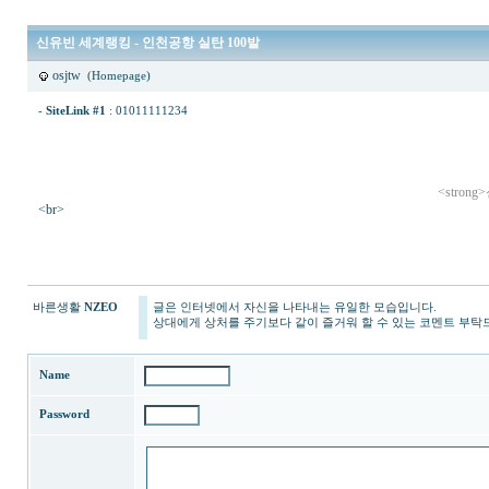
신유빈 세계랭킹 - 인천공항 실탄 100발
osjtw
(Homepage)
-
SiteLink #1
:
01011111234
<stron
<br>
21
<br>
19
<br>
바른생활
NZEO
글은 인터넷에서 자신을 나타내는 유일한 모습입니다.
4
<br>
상대에게 상처를 주기보다 같이 즐거워 할 수 있는 코멘트 부탁
34
<br>
15
<br>
60
<br>
Name
74
<br>
3
<br>
Password
17
<br>
9
<br>