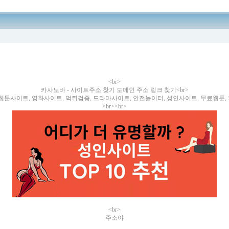
<br>
카사노바 - 사이트주소 찾기 도메인 주소 링크 찾기<br>
 웹툰사이트, 영화사이트, 먹튀검증, 드라마사이트, 안전놀이터, 성인사이트, 무료웹툰,
<br><br>
<br>
주소야