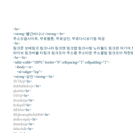
<br>
<strong>빨간바나나</strong><br>
주소모음사이트, 무료웹툰, 무료성인, 무료다시보기등 제공
<br>
링크문 보배링크 링크나라 링크맨 링크맵 링크사랑 노리월드 링크판 여기여 토
라이브 링크버블 티링크 링크조아 주소퐁 주소타운 주소클럽 링크모아 착한
<br><br>
<table width="100%" border="0" cellspacing="1" cellpadding="1">
<tbody><tr>
<td valign="top">
<strong>성인</strong><br>
AVThrjf
<br>
rhdrhddmlwjw
<br>
qkarhtn
<br>
JAVrjf
<br>
rhcnektzja
<br>
tlsdiqnfl
<br>
diEkfen
<br>
dlfqhsansghkrhddbth
<br>
ahdkwntpdy
<br>
ditmektzja
<br>
didiwhdk
<br>