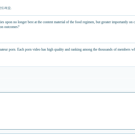
탁드려요.
ies upon no longer best at the content material of the food regimen, but greater importantly on
tion outcomes?
 amateur porn. Each porn video has high quality and ranking among the thousands of members who