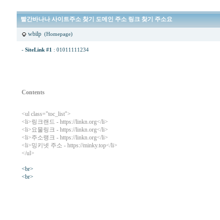
빨간바나나 사이트주소 찾기 도메인 주소 링크 찾기 주소요
wbilp
(Homepage)
-
SiteLink #1
:
01011111234
Contents
<ul class="toc_list">
<li>
링크랜드
- https://linkn.org</li>
<li>
요물링크
- https://linkn.org</li>
<li>
주소랭크
- https://linkn.org</li>
<li>
밍키넷 주소
- https://minky.top</li>
</ul>
<br>
<br>