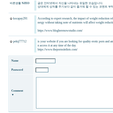
바른생활
NZEO
글은 인터넷에서 자신을 나타내는 유일한 모습입니다.
vianews
상대에게 상처를 주기보다 같이 즐거워 할 수 있는 코멘트 부
무
료
만
kocapay291
According to expert research, the impact of weight reduction rel
남
nergy without taking note of nutrients will affect weight reduc
어
플
https://www.blogherenowstudio.com/
비
아
랭
pekij77712
is your website if you are looking for quality erotic porn and
킹
n access it at any time of the day.
miko114
https://www.thepornsitelists.com/
출
장
Name
안
마
코
Password
리
아
건
강
강
Comment
직
▼
도
올
리
는