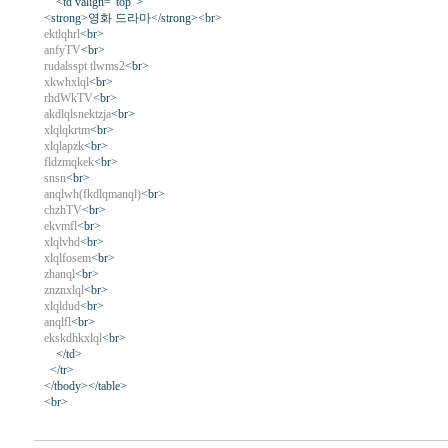
<td valign="top">
<strong>영화 드라마</strong><br>
ektlqhrl
<br>
anfyTV
<br>
rudalsspt tlwms2
<br>
xkwhxlql
<br>
rhdWkTV
<br>
akdlqlsnektzja
<br>
xlqlqkrtm
<br>
xlqlapzk
<br>
fldzmqkek
<br>
snsn
<br>
anqlwh(fkdlqmanql)
<br>
chzhTV
<br>
ekvmfl
<br>
xlqlvhd
<br>
xlqlfosem
<br>
zhanql
<br>
znznxlql
<br>
xlqldud
<br>
anqlfl
<br>
ekskdhkxlql
<br>
</td>
</tr>
</tbody></table>
<br>