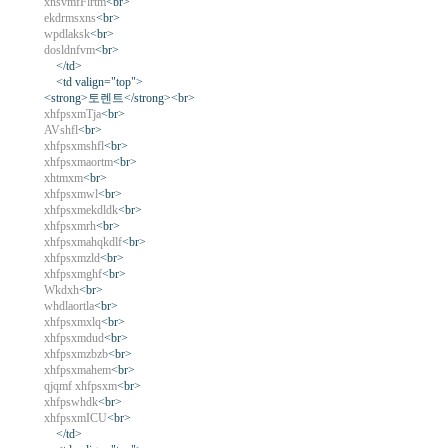
xnsvmfFlrtm
<br>
ekdrmsxns
<br>
wpdlaksk
<br>
dosldnfvm
<br>
</td>
<td valign="top">
<strong>토렌트</strong><br>
xhfpsxmTja
<br>
AVshfl
<br>
xhfpsxmshfl
<br>
xhfpsxmaortm
<br>
xhtmxm
<br>
xhfpsxmwl
<br>
xhfpsxmekdldk
<br>
xhfpsxmrh
<br>
xhfpsxmahqkdlf
<br>
xhfpsxmzld
<br>
xhfpsxmghf
<br>
Wkdxh
<br>
whdlaortla
<br>
xhfpsxmxlq
<br>
xhfpsxmdud
<br>
xhfpsxmzbzb
<br>
xhfpsxmahem
<br>
qjqmf xhfpsxm
<br>
xhfpswhdk
<br>
xhfpsxmICU
<br>
</td>