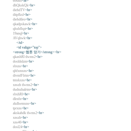
69snfl
<br>
dhQkskQk
<br>
diehdTV
<br>
ditpfkxl
<br>
diehdtleo
<br>
qkadpskawk
<br>
qhxhflspt
<br>
19anql
<br>
AVqhwk
<br>
</td>
<td valign="top">
<strong>웹툰 망가</strong><br>
qkaxhRl tlwms2
<br>
dosldnlzm
<br>
sbxns
<br>
qhfxmxns
<br>
divmfFlrtm
<br>
tmxkxns
<br>
xnszh tlwms2
<br>
dudnzhalrtm
<br>
sbxhRl
<br>
dlrnfn
<br>
zkdlsemxns
<br>
tprxns
<br>
akskahdk tlwms2
<br>
xnszh
<br>
xns46
<br>
dosl24
<br>