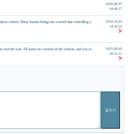
2026-08-07
04:46:27
 calorie control. Many human beings are worried that controlling e
2024-10-03
16:42:55
 visit the web. All tastes are covered on the website, and you ca
2025-08-05
00:25:12