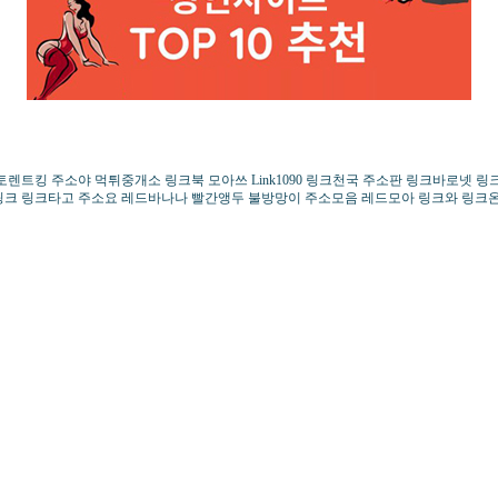
렌트킹 주소야 먹튀중개소 링크북 모아쓰 Link1090 링크천국 주소판 링크바로넷 
링크 링크타고 주소요 레드바나나 빨간앵두 불방망이 주소모음 레드모아 링크와 링크