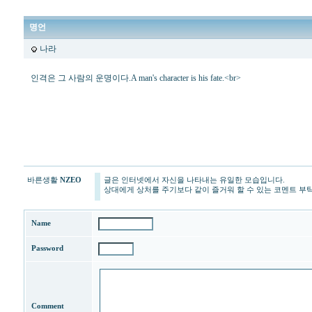
명언
나라
인격은 그 사람의 운명이다.A man's character is his fate.<br>
프
리
드
라
이
프
-
웅
바른생활
NZEO
글은 인터넷에서 자신을 나타내는 유일한 모습입니다.
진
상대에게 상처를 주기보다 같이 즐거워 할 수 있는 코멘트 부
프
리
드
Name
라
이
Password
프
<br>
프
리
드
Comment