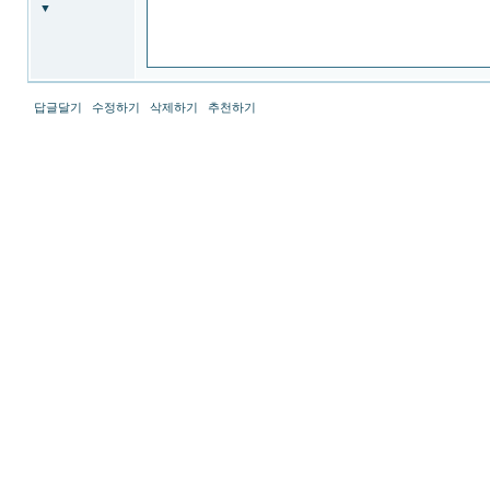
라
▼
이
프
장
례
식
<br>
답글달기
수정하기
삭제하기
추천하기
태
아
보
험
다
이
렉
트
-
태
아
보
험
다
이
렉
트
<br>
라
이
나