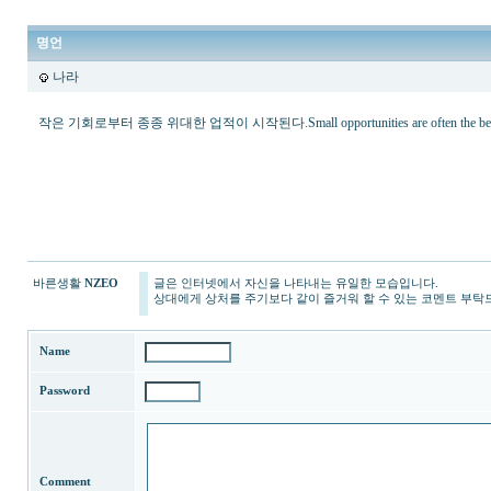
명언
나라
작은 기회로부터 종종 위대한 업적이 시작된다.Small opportunities are often the beginning
상
조
-
상
조
<br>
프
리
바른생활
NZEO
글은 인터넷에서 자신을 나타내는 유일한 모습입니다.
드
상대에게 상처를 주기보다 같이 즐거워 할 수 있는 코멘트 부탁
라
이
프
Name
장
례
Password
식
-
프
리
드
Comment