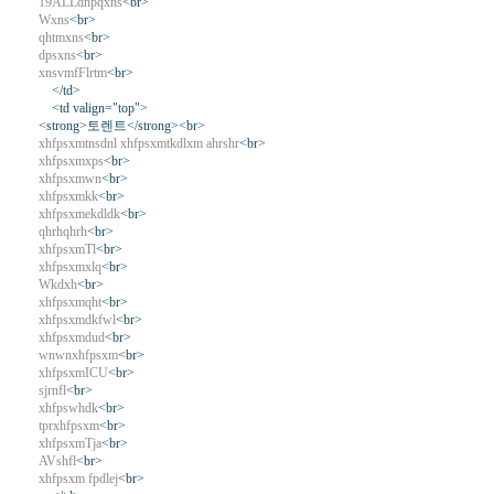
19ALLdnpqxns
<br>
Wxns
<br>
qhtmxns
<br>
dpsxns
<br>
xnsvmfFlrtm
<br>
</td>
<td valign="top">
<strong>토렌트</strong><br>
xhfpsxmtnsdnl xhfpsxmtkdlxm ahrshr
<br>
xhfpsxmxps
<br>
xhfpsxmwn
<br>
xhfpsxmkk
<br>
xhfpsxmekdldk
<br>
qhrhqhrh
<br>
xhfpsxmTl
<br>
xhfpsxmxlq
<br>
Wkdxh
<br>
xhfpsxmqht
<br>
xhfpsxmdkfwl
<br>
xhfpsxmdud
<br>
wnwnxhfpsxm
<br>
xhfpsxmICU
<br>
sjrnfl
<br>
xhfpswhdk
<br>
tprxhfpsxm
<br>
xhfpsxmTja
<br>
AVshfl
<br>
xhfpsxm fpdlej
<br>