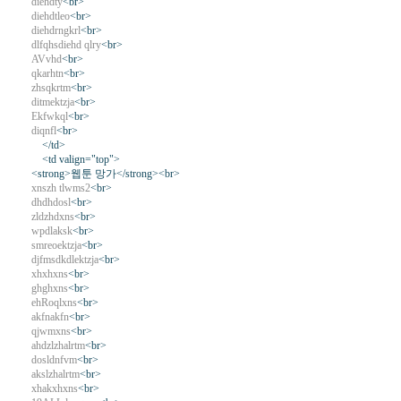
diehdty
<br>
diehdtleo
<br>
diehdrngkrl
<br>
dlfqhsdiehd qlry
<br>
AVvhd
<br>
qkarhtn
<br>
zhsqkrtm
<br>
ditmektzja
<br>
Ekfwkql
<br>
diqnfl
<br>
</td>
<td valign="top">
<strong>웹툰 망가</strong><br>
xnszh tlwms2
<br>
dhdhdosl
<br>
zldzhdxns
<br>
wpdlaksk
<br>
smreoektzja
<br>
djfmsdkdlektzja
<br>
xhxhxns
<br>
ghghxns
<br>
ehRoqlxns
<br>
akfnakfn
<br>
qjwmxns
<br>
ahdzlzhalrtm
<br>
dosldnfvm
<br>
akslzhalrtm
<br>
xhakxhxns
<br>