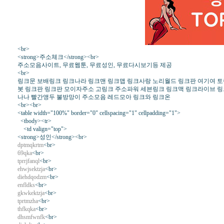
<br>
<strong>주소체크</strong><br>
주소모음사이트, 무료웹툰, 무료성인, 무료다시보기등 제공
<br>
링크문 보배링크 링크나라 링크맨 링크맵 링크사랑 노리월드 링크판 여기여 토렌
봇 링크판 링크판 모이자주소 고링크 주소파워 세븐링크 링크맥 링크라이브 
나나 빨간앵두 불방망이 주소모음 레드모아 링크와 링크온
<br><br>
<table width="100%" border="0" cellspacing="1" cellpadding="1">
<tbody><tr>
<td valign="top">
<strong>성인</strong><br>
dptmqkrtm
<br>
69qka
<br>
tprrjfanql
<br>
ehwjsektzja
<br>
diehdqodzm
<br>
enfldks
<br>
gkwkektzja
<br>
tprtmzha
<br>
thfkqka
<br>
dhsmfwnfk
<br>