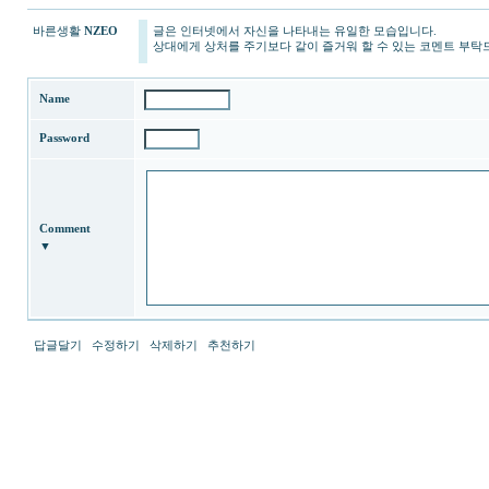
바른생활
NZEO
글은 인터넷에서 자신을 나타내는 유일한 모습입니다.
24
상대에게 상처를 주기보다 같이 즐거워 할 수 있는 코멘트 부탁
시
간
대
Name
출
doxk80
Password
m.xood85.com
alvmwls.xyz
m.mgs880.com
tlrhfdirrnr
m.maro63.com
Comment
gkskdirrnr
▼
m.mrc97.com
vyu123
돔
클
럽
DOMCLUB.top
답글달기
수정하기
삭제하기
추천하기
poao71
m.woao50.com
fldzm114
비
아
구
매
vnnd33