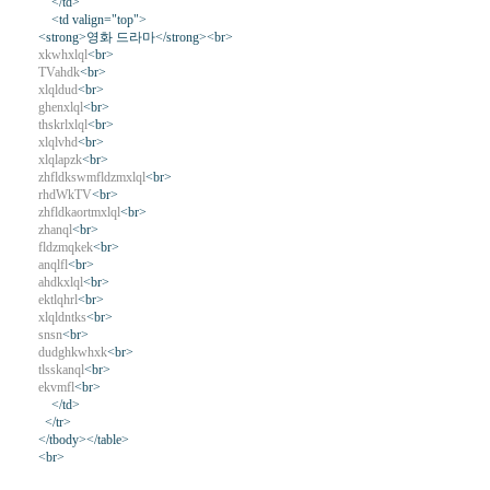
</td>
<td valign="top">
<strong>영화 드라마</strong><br>
xkwhxlql
<br>
TVahdk
<br>
xlqldud
<br>
ghenxlql
<br>
thskrlxlql
<br>
xlqlvhd
<br>
xlqlapzk
<br>
zhfldkswmfldzmxlql
<br>
rhdWkTV
<br>
zhfldkaortmxlql
<br>
zhanql
<br>
fldzmqkek
<br>
anqlfl
<br>
ahdkxlql
<br>
ektlqhrl
<br>
xlqldntks
<br>
snsn
<br>
dudghkwhxk
<br>
tlsskanql
<br>
ekvmfl
<br>
</td>
</tr>
</tbody></table>
<br>