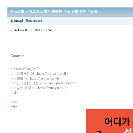
주소체크 사이트주소 찾기 도메인 주소 링크 찾기 주소요
hmcpl
(Homepage)
-
SiteLink #1
:
01011111234
Contents
<ul class="toc_list">
<li>
링크투데이
- https://jusoya.top</li>
<li>
19모아
- https://jusoya.top</li>
<li>
링크문(링크천국)
- https://jusoya.top</li>
<li>
밍키넷 주소
- https://minky.top</li>
</ul>
<br>
<br>